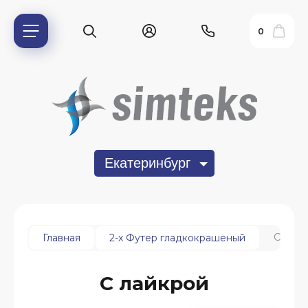
0
Екатеринбург
ь?
С лайк
Главная
2-х Футер гладкокрашеный
С лайкрой
ия